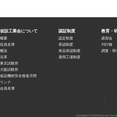
仮設工業会について
認証制度
教育・
概要
認定制度
講習会
役員名簿
承認制度
刊行物
概況
単品承認制度
調査・研
沿革
適用工場制度
東京試験所
大阪試験所
仮設機材安全推進月間
リンク
会員名簿
Copyright© Scaffolding and Const