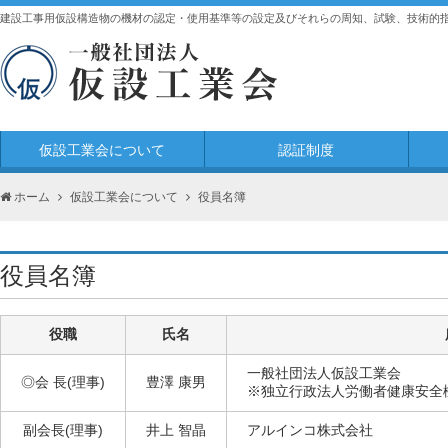
建設工事用仮設構造物の機材の認定・使用基準等の設定及びそれらの周知、試験、技術的
仮設工業会について
認証制度
ホーム
仮設工業会について
役員名簿
役員名簿
役職
氏名
一般社団法人仮設工業会
◎会 長(理事)
豊澤 康男
※
独立行政法人
労働者健康安全
副会長(理事)
井上 智晶
アルインコ株式会社