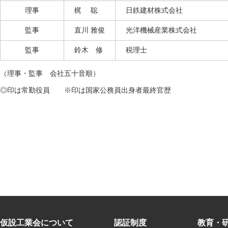
理事
梶 聡
日鉄建材株式会社
監事
直川 雅俊
光洋機械産業株式会社
監事
鈴木 修
税理士
（理事・監事 会社五十音順）
◎印は常勤役員 ※印は国家公務員出身者最終官歴
仮設工業会について
認証制度
教育・