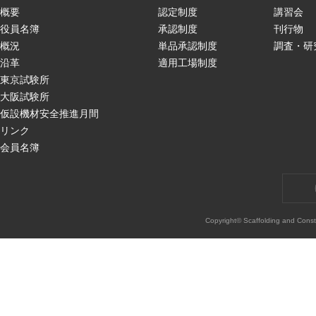
概要
認定制度
講習会
役員名簿
承認制度
刊行物
概況
単品承認制度
調査・研
沿革
適用工場制度
東京試験所
大阪試験所
仮設機材安全推進月間
リンク
会員名簿
Copyright© Scaffolding and Const