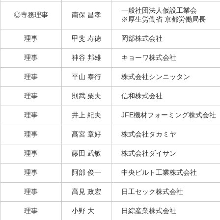
一般社団法人仮設工業会
◎専務理事
南保 昌孝
※厚生労働省 京都労働局長
理事
甲斐 寿徳
岡部株式会社
理事
神谷 邦雄
キョーワ株式会社
理事
平山 泰行
株式会社シンニッタン
理事
則武 栗夫
信和株式会社
理事
井上 紀夫
JFE機材フォーミング株式会社
理事
髙宮 章好
株式会社タカミヤ
理事
藤田 武敏
株式会社ダイサン
理事
阿部 俊一
中央ビルト工業株式会社
理事
高見 政宏
日工セック株式会社
理事
小野 大
日綜産業株式会社