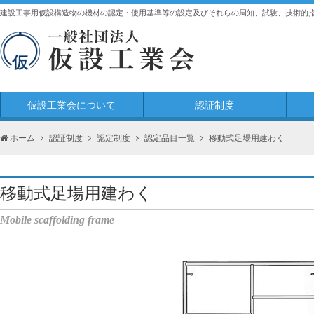
建設工事用仮設構造物の機材の認定・使用基準等の設定及びそれらの周知、試験、技術的
仮設工業会について
認証制度
ホーム
認証制度
認定制度
認定品目一覧
移動式足場用建わく
移動式足場用建わく
Mobile scaffolding frame