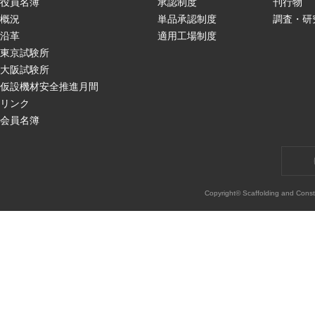
役員名簿
承認制度
刊行物
概況
単品承認制度
調査・研
沿革
適用工場制度
東京試験所
大阪試験所
仮設機材安全推進月間
リンク
会員名簿
Copyright© Scaffolding and Const