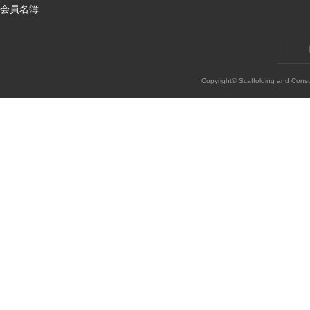
会員名簿
Copyright© Scaffolding and Const