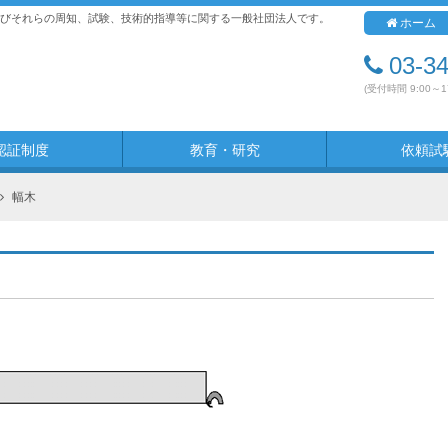
びそれらの周知、試験、技術的指導等に関する一般社団法人です。
ホーム
03-3
(受付時間 9:00～
認証制度
教育・研究
依頼試
幅木