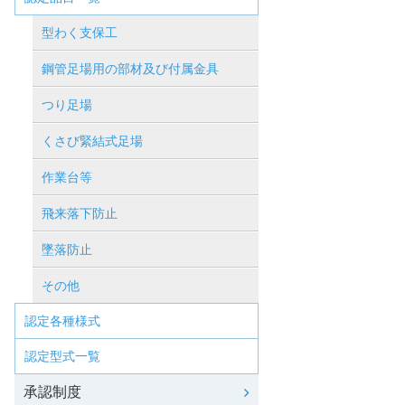
型わく支保工
鋼管足場用の部材及び付属金具
つり足場
くさび緊結式足場
作業台等
飛来落下防止
墜落防止
その他
認定各種様式
認定型式一覧
承認制度