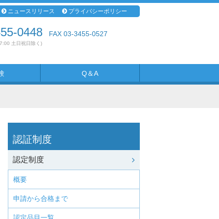
ニュースリリース
プライバシーポリシー
455-0448
FAX 03-3455-0527
17:00 土日祝日除く)
験
Q＆A
認証制度
認定制度
概要
申請から合格まで
認定品目一覧