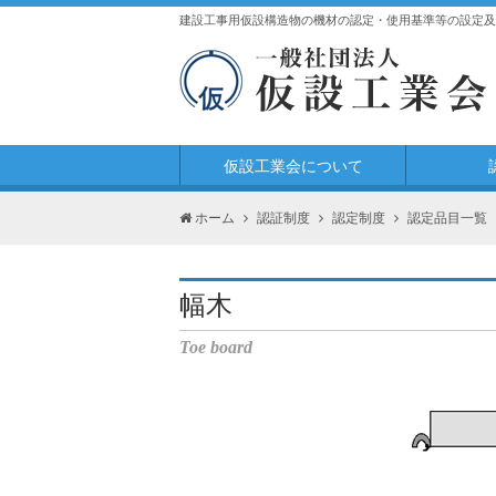
建設工事用仮設構造物の機材の認定・使用基準等の設定及
仮設工業会について
ホーム
認証制度
認定制度
認定品目一覧
幅木
Toe board