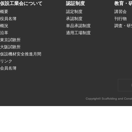
仮設工業会について
認証制度
教育・
概要
認定制度
講習会
役員名簿
承認制度
刊行物
概況
単品承認制度
調査・研
沿革
適用工場制度
東京試験所
大阪試験所
仮設機材安全推進月間
リンク
会員名簿
Copyright© Scaffolding and Const