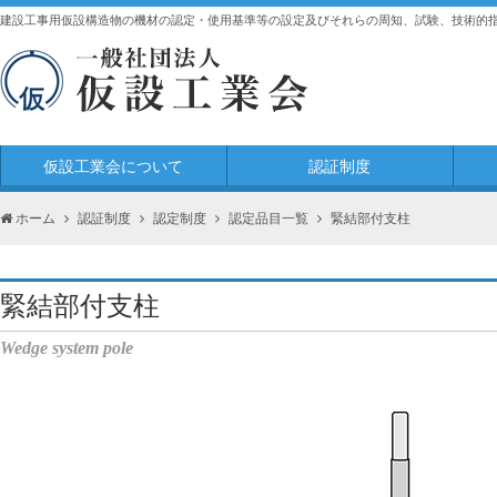
建設工事用仮設構造物の機材の認定・使用基準等の設定及びそれらの周知、試験、技術的
仮設工業会について
認証制度
ホーム
認証制度
認定制度
認定品目一覧
緊結部付支柱
緊結部付支柱
Wedge system pole