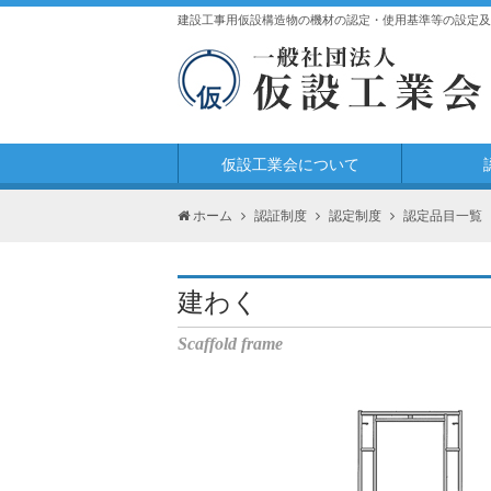
建設工事用仮設構造物の機材の認定・使用基準等の設定及
仮設工業会について
ホーム
認証制度
認定制度
認定品目一覧
建わく
Scaffold frame