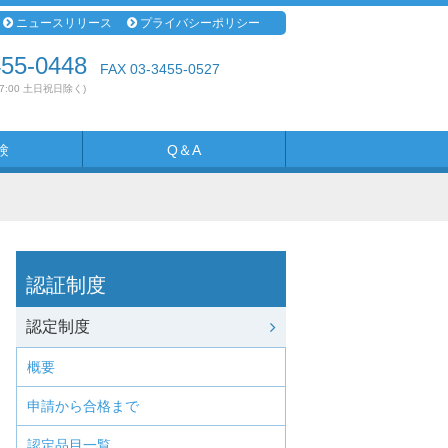
ニュースリリース
プライバシーポリシー
455-0448
FAX 03-3455-0527
17:00 土日祝日除く)
験
Q＆A
認証制度
認定制度
概要
申請から合格まで
認定品目一覧