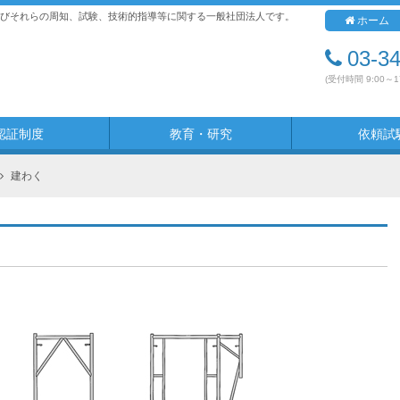
びそれらの周知、試験、技術的指導等に関する一般社団法人です。
ホーム
03-3
(受付時間 9:00～
認証制度
教育・研究
依頼試
建わく