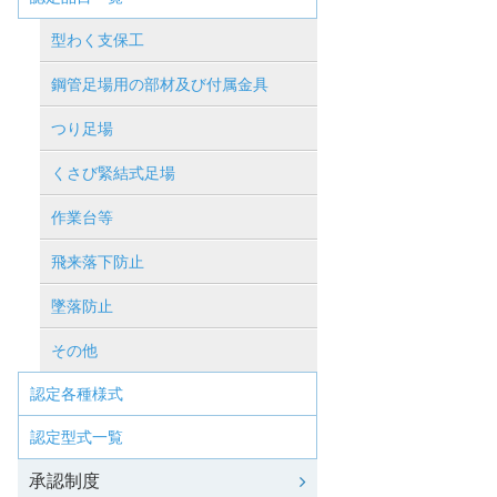
型わく支保工
鋼管足場用の部材及び付属金具
つり足場
くさび緊結式足場
作業台等
飛来落下防止
墜落防止
その他
認定各種様式
認定型式一覧
承認制度