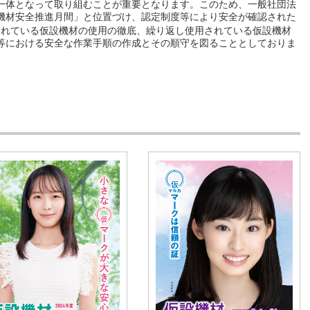
一体となって取り組むことが重要となります。このため、一般社団法
機材安全推進月間」と位置づけ、認定制度等により安全が確認された
されている仮設機材の使用の徹底、繰り返し使用されている仮設機材
等における安全な作業手順の作成とその順守を図ることとしておりま