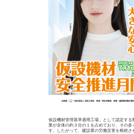
仮設機材管理基準適用工場」として認定する
業が全体の約３分の１を占めており、その多
す。したがって、建設業の労働災害を根絶さ