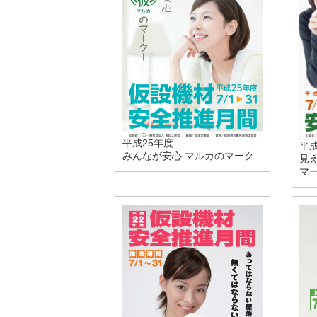
平成25年度
平成
みんなが安心 マルカのマーク
見
マ