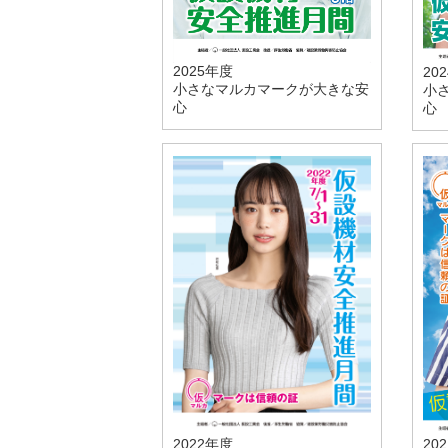
2025年度
20
小さなマルカマークが大きな安
小
心
心
20
2022年度