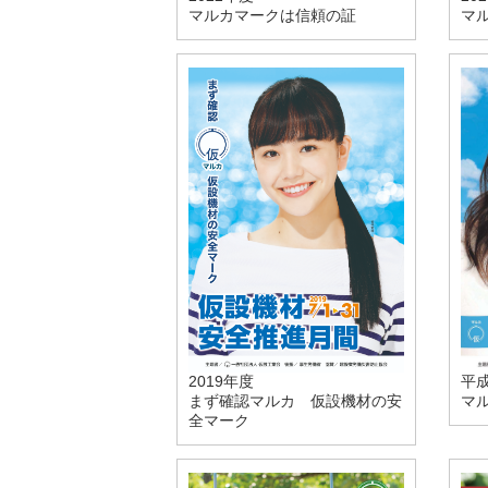
マ
マルカマークは信頼の証
平成
2019年度
マ
まず確認マルカ 仮設機材の安
全マーク