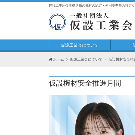
建設工事用仮設構造物の機材の認定・使用基準等の設定及
仮設工業会について
ホーム
仮設工業会について
仮設機材安全推
仮設機材安全推進月間