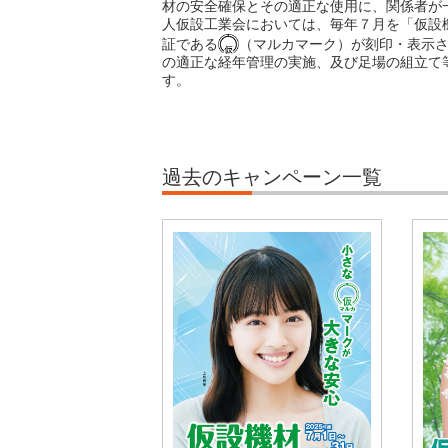
材の安全確保とその適正な使用に、関係者が
人仮設工業会においては、毎年７月を「仮設
証である
（マルカマーク）が刻印・表示
の適正な経年管理の実施、及び足場の組立て
す。
過去のキャンペーン一覧