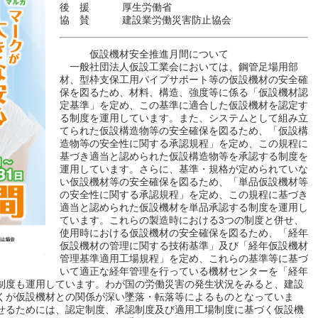
後 援 厚生労働省
協 賛 建設業労働災害防止協会
仮設機材安全推進月間について
一般社団法人仮設工業会においては、鋼管足場用部
材、型枠支保工用パイプサポート等の仮設機材の安全確
保を図るため、材料、構造、強度等に係る「仮設機材認
定基準」を定め、この基準に適合した仮設機材を認定す
る制度を運用しています。また、システムとして組み立
てられた仮設構造物等の安全確保を図るため、「仮設構
造物等の安全性に関する承認規程」を定め、この規程に
基づき適当と認められた仮設構造物等を承認する制度を
運用しています。さらに、基準・規格が定められていな
い仮設機材等の安全確保を図るため、「単品仮設機材等
の安全性に関する承認規程」を定め、この規程に基づき
適当と認められた仮設機材を単品承認する制度を運用し
ています。これらの製造時における3つの制度と併せ、
使用時における仮設機材の安全確保を図るため、「経年
仮設機材の管理に関する技術基準」及び「経年仮設機材
管理基準適用工場規程」を定め、これらの基準等に基づ
いて適正な経年管理を行っている機材センターを「経年
制度も運用しています。わが国の労働災害の発生状況をみると、建設
くが仮設機材との関係が深い墜落・転落等によるものとなっていま
せるためには、認定制度、承認制度及び適用工場制度に基づく仮設機