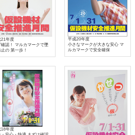
平成20年度
21年度
小さなマークが大きな安心 マ
ず確認！ マルカマークで墜
ルカマークで安全確保
防止の 第一歩！
18年度
全・安心・快適 まずは確認