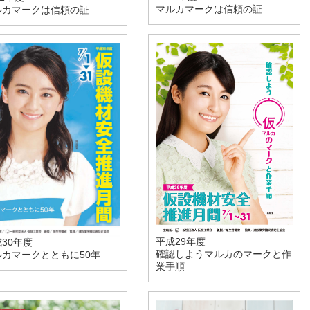
マルカマークは信頼の証
ルカマークは信頼の証
平成29年度
30年度
確認しようマルカのマークと作
ルカマークとともに50年
業手順