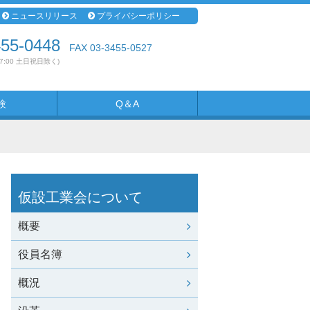
ニュースリリース
プライバシーポリシー
455-0448
FAX 03-3455-0527
17:00 土日祝日除く)
験
Q＆A
仮設工業会について
概要
役員名簿
概況