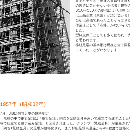
日本ビテイ㈱（現在の日鐵住金建
の製造に欠かせない高抗張力鋼管の生
SCAFFOLDとの提携により現
は三晶企業（東京）が請け負いま
当初は高価であったことから交さ
作業床として「布枠」がない時代
した。
型枠支保工としても多く使われ、
と思われます。
枠組足場の基本形は現在と全く同
っていたことがわかります。
1957年（昭和32年）
7月 JISに鋼管足場の規格制定
規格の中で鋼管足場は「単管足場：鋼管を緊結金具を用いて組立てる建テ込ミ足
等で組立てる建テ込み足場」と区分されました。クランプ（緊結金具）が量産され
「鋼管+緊結金具」の足場が規格化され、また枠組足場も量産から4年程度で規格化