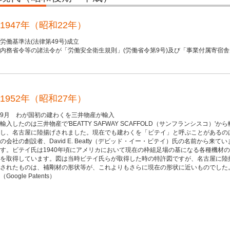
1947年（昭和22年）
労働基準法(法律第49号)成立
内務省令等の諸法令が「労働安全衛生規則」(労働省令第9号)及び「事業付属寄宿舎
1952年（昭和27年）
9月 わが国初の建わくを三井物産が輸入
輸入したのは三井物産で'BEATTY SAFWAY SCAFFOLD（サンフランシスコ）'か
し、名古屋に陸揚げされました。現在でも建わくを「ビテイ」と呼ぶことがあるの
の会社の創設者、David E. Beatty（デビッド・イー・ビテイ）氏の名前から来てい
す。ビテイ氏は1940年頃にアメリカにおいて現在の枠組足場の基になる各種機材
を取得しています。図は当時ビテイ氏らが取得した時の特許図ですが、名古屋に陸
されたものは、補剛材の形状等が、これよりもさらに現在の形状に近いものでした
（Google Patents）