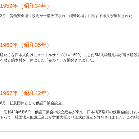
1959年（昭和34年）
2月 労働安全衛生規則が一部改正され「鋼管足場」に関する条文が追加された
1960年（昭和35年）
建わくを日本人向けにメートルサイズ(H＝1600）にしたSM式枠組足場が清水建
布材と腕木材を一体にした「布わく」が開発されました。
1967年（昭和42年）
6月 任意団体として仮設工業会設立。
昭和42年6月6日、仮設工業会の設立総会が東京・日本橋茅場町の鉄鋼会館において
もって、社団法人仮設工業会が労働大臣より正式に設立を許可されました。この時