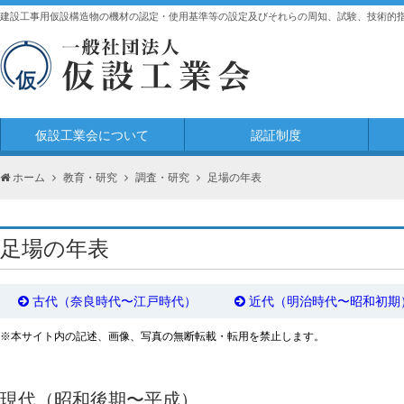
建設工事用仮設構造物の機材の認定・使用基準等の設定及びそれらの周知、試験、技術的
仮設工業会について
認証制度
ホーム
教育・研究
調査・研究
足場の年表
足場の年表
古代（奈良時代〜江戸時代）
近代（明治時代〜昭和初期
※本サイト内の記述、画像、写真の無断転載・転用を禁止します。
現代（昭和後期〜平成）