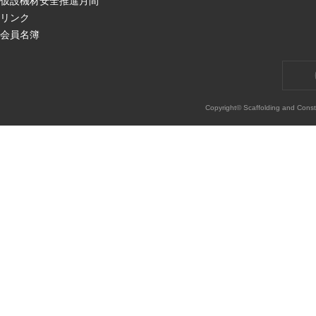
仮設機材安全推進月間
リンク
会員名簿
Copyright© Scaffolding and Const