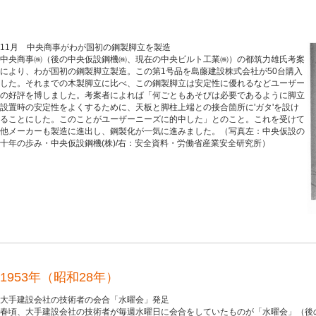
11月 中央商事がわが国初の鋼製脚立を製造
中央商事㈱（後の中央仮設鋼機㈱、現在の中央ビルト工業㈱）の都筑力雄氏考案
により、わが国初の鋼製脚立製造。この第1号品を島藤建設株式会社が50台購入
した。それまでの木製脚立に比べ、この鋼製脚立は安定性に優れるなどユーザー
の好評を博しました。考案者によれば「何ごともあそびは必要であるように脚立
設置時の安定性をよくするために、天板と脚柱上端との接合箇所に'ガタ'を設け
ることにした。このことがユーザーニーズに的中した」とのこと。これを受けて
他メーカーも製造に進出し、鋼製化が一気に進みました。（写真左：中央仮設の
十年の歩み・中央仮設鋼機(株)/右：安全資料・労働省産業安全研究所）
1953年（昭和28年）
大手建設会社の技術者の会合「水曜会」発足
春頃、大手建設会社の技術者が毎週水曜日に会合をしていたものが「水曜会」（後