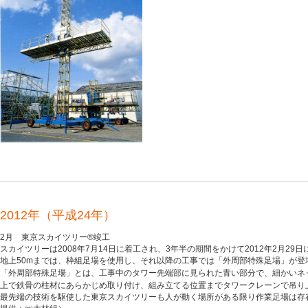
2012年（平成24年）
2月 東京スカイツリー®竣工
スカイツリーは2008年7月14日に着工され、3年半の期間をかけて2012年2月29
地上50mまでは、枠組足場を使用し、それ以降の工事では「外周部特殊足場」が登
「外周部特殊足場」とは、工事中のタワー先端部に見ら
れた青い部分で、細かいネ
上で鉄骨の柱材にあらかじめ取り付け、組み立てる位置までタワークレーンで吊り
最先端の技術を駆使した東京スカイツリーも人が動く場所がある限り作業足場は存