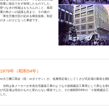
荷重に抵抗できず倒壊したものでした。
壁つなぎの性能はもちろんのこと、風荷
重の怖さへの認識も高まり、その後の
「厚生労働大臣の定める構造規格」制定
のきっかけとなった事故です。
1979年（昭和54年）
㈱大三機工商会（現：㈱ダイサン）が、低層用足場としてくさび式足場の製造を開
当時は各メーカーが木造住宅建築工事のような小規模建設工事用として異なる形
び式足場は現在のものと変わらない構造でした。その後昭和59年の「小規模建設
した。