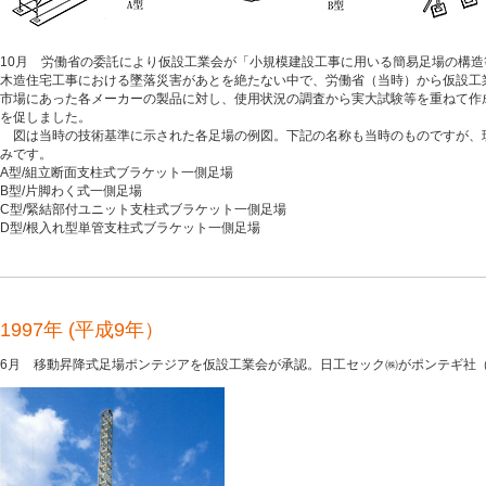
10月 労働省の委託により仮設工業会が「小規模建設工事に用いる簡易足場の構
木造住宅工事における墜落災害があとを絶たない中で、労働省（当時）から仮設工
市場にあった各メーカーの製品に対し、使用状況の調査から実大試験等を重ねて作
を促しました。
図は当時の技術基準に示された各足場の例図。下記の名称も当時のものですが、
みです。
A型/組立断面支柱式ブラケット一側足場
B型/片脚わく式一側足場
C型/緊結部付ユニット支柱式ブラケット一側足場
D型/根入れ型単管支柱式ブラケット一側足場
1997年 (平成9年）
6月 移動昇降式足場ポンテジアを仮設工業会が承認。日工セック㈱がポンテギ社