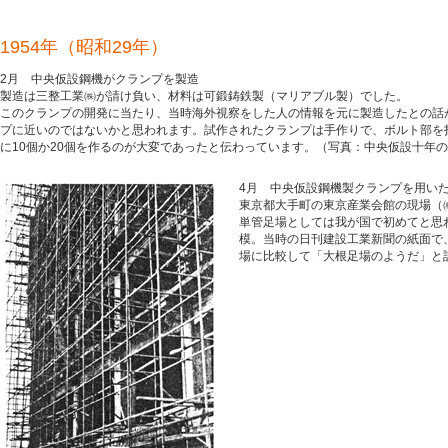
1954年（昭和29年）
2月 中央仮設鋼機がクランプを製造
製造は三整工業㈱が請け負い、材料は可鍛鋳鉄製（マリアブル製）でした。
このクランプの開発に当たり、当時海外視察をした人の情報を元に製造したとの話
プに近いのではないかと思われます。試作されたクランプは手作りで、ボルト部を
に10個か20個を作るのが大変であったと伝わっています。（写真：中央仮設十年の
4月 中央仮設鋼機製クランプを用い
東京都大手町の東京産業会館の現場（
単管足場としては我が国で初めてと思わ
模。当時の日刊建設工業新聞の紙面で
場に比較して「大根足場のようだ」と