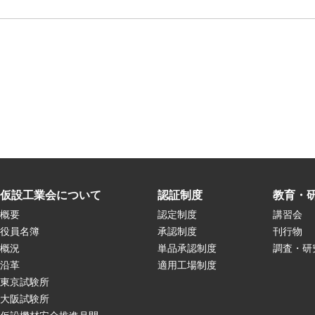
仮設工業会について
認証制度
教育・
概要
認定制度
講習会
役員名簿
承認制度
刊行物
概況
単品承認制度
調査・研
沿革
適用工場制度
東京試験所
大阪試験所