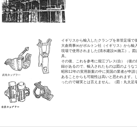
イギリスから輸入したクランプを単管足場で
大倉商事㈱がボルトン社（イギリス）から輸
現場で使用されました(清水建設㈱施工）。
具。
その後、これを参考に堀江プレス(合）（後
録があるので、輸入されたものは図のような
昭和12年の実用新案の中に英国の業者が申請
あることからも可能性は高いと思われます。し
ったので確実とは言えません。（図：丸太足場