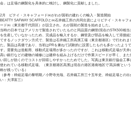
会」は足場の鋼製化を具体的に検討し、鋼製化に貢献しました。
2月 ビテイ・スキャフォード㈱がわが国初の建わくの輸入・製造開始
BEATTY SAFWAY SCAFFOLDと㈱石井鐵工所の共同出資によりビテイ・スキャフ
ード㈱（東京都千代田区）が設立され、わが国初の製造を始めました。
当時の日本ではアメリカで製造されていたものと同品質の鋼管(現在のSTK500相当
を生産していなかったため、完成品を輸入するか、鋼管及び部品を輸入して溶接組
てするノックダウン方式で、製造は石井鐵工所高濱工場（東京都港区）で行われま
た。製品は高価であり、当初はPRを兼ねて試験的に設置したものも多かったよう
す。需要先は造船用、移動式足場用が多かったのですが、これは移動式足場が天井
高い銀行などの建物の補修には建枠を組み上げるだけで作業スピードが早く、また
い回しが効くのでコストが回収しやすかったためでした。写真は東京銀行協会工事
使われている移動式足場。（東京都港区高濱は現在の港区港南地区で'高浜橋'とい
称が残っている）
（参考：枠組足場の黎明期／小野寺光哉、石井鐵工所三十五年史、枠組足場との出
い：大澤富三）