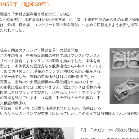
1955年（昭和30年）
閣議で「木材資源利用合理化方策」が決定
1月閣議決定「木材資源利用合理化方策」に「(2）土建材料等の耐久化の促進／橋
は、鉄鋼、軽金属、コンクリート等の耐久製品につとめて切替えるよう必要な措置
たわれました。
現在と同形のクランプ（緊結金具）の製造開始
この年の春頃、中央仮設鋼機の依頼で堀江プレスがプレスと
リベット接合によるクランプの製造を始めました。本体を角
型とし、本体双方の固定方法を酸素溶接から4本のリベットか
しめに切り替えた、現在のクランプと同様なものが量産され
た第一歩でした。当時の市販価格は1個230円前後でした。
写真左：当時の中央仮設鋼機㈱の製品紹介のものですが、こ
の形状は現在までほぼ変わりません。堀江プレスは昭和39年
以降は自社ブランドで製造し、現在もホリーとしてクランプ
の製造を続けています。（写真：中央仮設の十年の歩み・中
央仮設鋼機(株)）
写真右：昭和34年に現場で使用されていたもの。当時はいろ
いろな形状のクランプが市場に出回っていた。このタイプは当初輸入された海外製
7月 日本ビテイ㈱（現在の日鐵