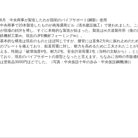
8月 中央商事が製造したわが国初のパイプサポート(鋼製）使用
中央商事で20本製造したものが南海通商ビル（清水建設施工）で使われました。こ
が現場の好評を博し、すぐに本格的な製造が始まった。製造は㈱大道製作所（後の
鉄機材工業㈱、現在のJFE機材フォーミング㈱）。
基本的な構造は現在のものとほぼ同じですが、腰管には直角2方向に振れ止めのた
のプレートを備えており、鉛直荷重に対し、耐力を高めるために工夫されたことが
える。性能は「破壊強度4屯、耐力2屯、安全許容荷重1屯（当時の文献から）」と
ており、現在のパイプサポートの原型となったと言えます。ちなみに当時の市販価
は塗装品3000円ほどでした。（写真：中央仮設十年の歩み・中央仮設鋼機(株)）