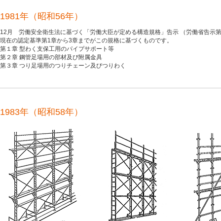
1981年（昭和56年）
12月 労働安全衛生法に基づく「労働大臣が定める構造規格」告示 （労働省告示第10
現在の認定基準第1章から3章までがこの規格に基づくものです。
第１章 型わく支保工用のパイプサポート等
第２章 鋼管足場用の部材及び附属金具
第３章 つり足場用のつりチェーン及びつりわく
1983年（昭和58年）