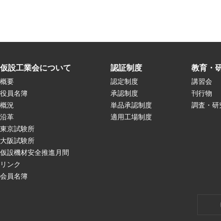
仮設工業会について
認証制度
教育・
概要
認定制度
講習会
役員名簿
承認制度
刊行物
概況
単品承認制度
調査・研
沿革
適用工場制度
東京試験所
大阪試験所
仮設機材安全推進月間
リンク
会員名簿