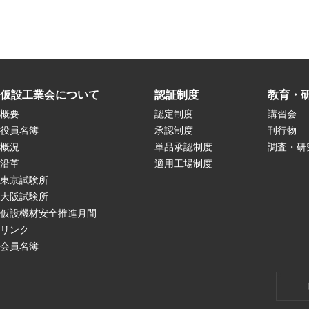
仮設工業会について
認証制度
教育・
概要
認定制度
講習会
役員名簿
承認制度
刊行物
概況
単品承認制度
調査・研
沿革
適用工場制度
東京試験所
大阪試験所
仮設機材安全推進月間
リンク
会員名簿