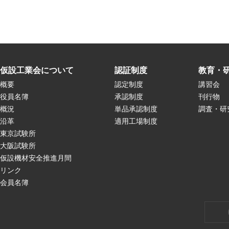
仮設工業会について
認証制度
教育・
概要
認定制度
講習会
役員名簿
承認制度
刊行物
概況
単品承認制度
調査・研
沿革
適用工場制度
東京試験所
大阪試験所
仮設機材安全推進月間
リンク
会員名簿