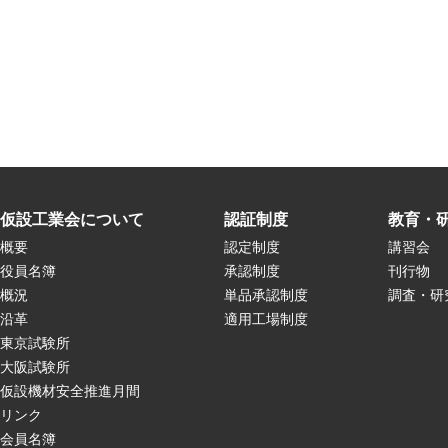
仮設工業会について
認証制度
教育・
概要
認定制度
講習会
役員名簿
承認制度
刊行物
概況
単品承認制度
調査・研
沿革
適用工場制度
東京試験所
大阪試験所
仮設機材安全推進月間
リンク
会員名簿