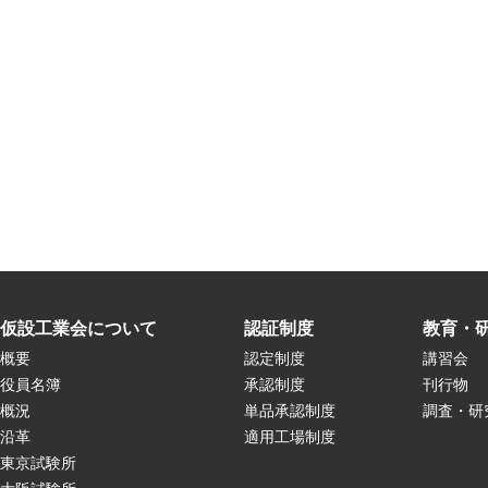
仮設工業会について
認証制度
教育・
概要
認定制度
講習会
役員名簿
承認制度
刊行物
概況
単品承認制度
調査・研
沿革
適用工場制度
東京試験所