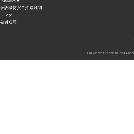
大阪試験所
仮設機材安全推進月間
リンク
会員名簿
Copyright© Scaffolding and Const