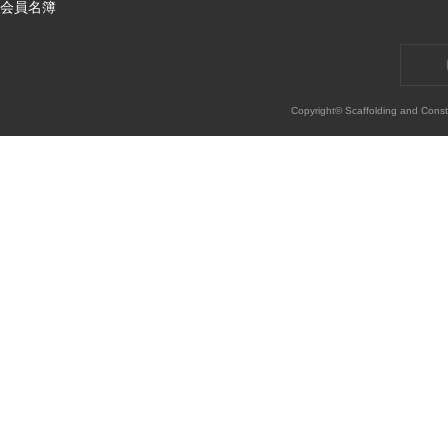
会員名簿
Copyright© Scaffolding and Const